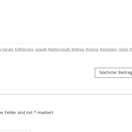
o Haram
,
Entführung
,
Gewalt
,
Mutterschaft
,
Mythen
,
Nigeria
,
Nomaden
,
Opfer
,
R
Nächster Beitra
he Felder sind mit
*
markiert