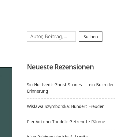
Suchen
Suchen
Neueste Rezensionen
Siri Hustvedt: Ghost Stories — ein Buch der
Erinnerung
Wisława Szymborska: Hundert Freuden
Pier Vittorio Tondelli: Getrennte Räume
Julya Rabinowich: Mo & Moritz