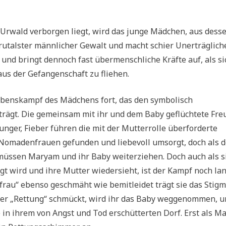
m Urwald verborgen liegt, wird das junge Mädchen, aus dess
rutalster männlicher Gewalt und macht schier Unerträglich
t, und bringt dennoch fast übermenschliche Kräfte auf, als si
 aus der Gefangenschaft zu fliehen.
lebenskampf des Mädchens fort, das den symbolisch
rägt. Die gemeinsam mit ihr und dem Baby geflüchtete Fre
unger, Fieber führen die mit der Mutterrolle überforderte
Nomadenfrauen gefunden und liebevoll umsorgt, doch als d
üssen Maryam und ihr Baby weiterziehen. Doch auch als s
rgt wird und ihre Mutter wiedersieht, ist der Kampf noch la
frau“ ebenso geschmäht wie bemitleidet trägt sie das Stig
rer „Rettung“ schmückt, wird ihr das Baby weggenommen, u
e in ihrem von Angst und Tod erschütterten Dorf. Erst als 