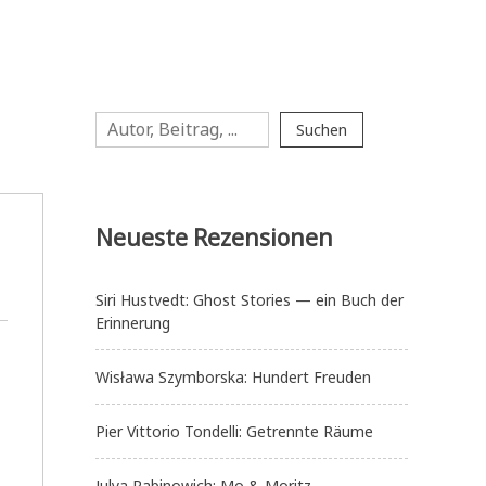
Suchen
Suchen
Neueste Rezensionen
Siri Hustvedt: Ghost Stories — ein Buch der
Erinnerung
Wisława Szymborska: Hundert Freuden
Pier Vittorio Tondelli: Getrennte Räume
Julya Rabinowich: Mo & Moritz