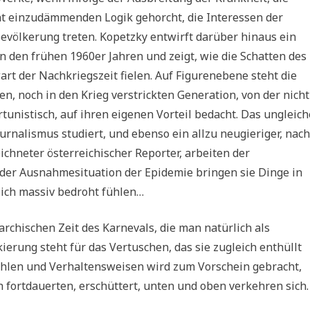
cht einzudämmenden Logik gehorcht, die Interessen der
 Bevölkerung treten. Kopetzky entwirft darüber hinaus ein
 den frühen 1960er Jahren und zeigt, wie die Schatten des
rt der Nachkriegszeit fielen. Auf Figurenebene steht die
en, noch in den Krieg verstrickten Generation, von der nicht
tunistisch, auf ihren eigenen Vorteil bedacht. Das ungleich
ournalismus studiert, und ebenso ein allzu neugieriger, nach
chneter österreichischer Reporter, arbeiten der
der Ausnahmesituation der Epidemie bringen sie Dinge in
sich massiv bedroht fühlen…
archischen Zeit des Karnevals, die man natürlich als
rung steht für das Vertuschen, das sie zugleich enthüllt
fühlen und Verhaltensweisen wird zum Vorschein gebracht,
h fortdauerten, erschüttert, unten und oben verkehren sich.