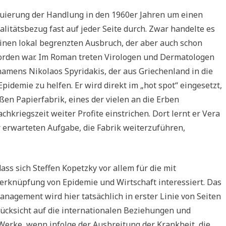
tuierung der Handlung in den 1960er Jahren um einen
litätsbezug fast auf jeder Seite durch. Zwar handelte es
einen lokal begrenzten Ausbruch, der aber auch schon
worden war. Im Roman treten Virologen und Dermatologen
 namens Nikolaos Spyridakis, der aus Griechenland in die
Epidemie zu helfen. Er wird direkt im „hot spot“ eingesetzt,
en Papierfabrik, eines der vielen an die Erben
kriegszeit weiter Profite einstrichen. Dort lernt er Vera
r erwarteten Aufgabe, die Fabrik weiterzuführen,
ass sich Steffen Kopetzky vor allem für die mit
knüpfung von Epidemie und Wirtschaft interessiert. Das
agement wird hier tatsächlich in erster Linie von Seiten
ücksicht auf die internationalen Beziehungen und
Werke, wenn infolge der Ausbreitung der Krankheit, die