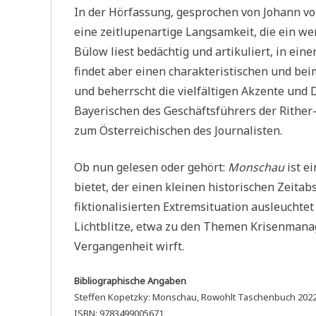
In der Hörfassung, gesprochen von Johann v
eine zeitlupenartige Langsamkeit, die ein we
Bülow liest bedächtig und artikuliert, in e
findet aber einen charakteristischen und be
und beherrscht die vielfältigen Akzente und 
Bayerischen des Geschäftsführers der Rither
zum Österreichischen des Journalisten.
Ob nun gelesen oder gehört:
Monschau
ist e
bietet, der einen kleinen historischen Zeitab
fiktionalisierten Extremsituation ausleuchte
Lichtblitze, etwa zu den Themen Krisenman
Vergangenheit wirft.
Bibliographische Angaben
Steffen Kopetzky: Monschau, Rowohlt Taschenbuch 202
ISBN: 9783499005671