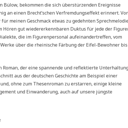
on Bülow, bekommen die sich überstürzenden Ereignisse
nig an einen Brecht’schen Verfremdungseffekt erinnert. Vo
iner für meinen Geschmack etwas zu gedehnten Sprechmelodie
im Hören gut wiedererkennbaren Duktus für jede der Figure
Dialekte, die im Figurenpersonal aufeinandertreffen, vom
-Werke über die rheinische Färbung der Eifel-Bewohner bis
in Roman, der eine spannende und reflektierte Unterhaltun
schnitt aus der deutschen Geschichte am Beispiel einer
t und, ohne zum Thesenroman zu erstarren, einige kleine
agement und Einwanderung, auch auf unsere jüngste
2