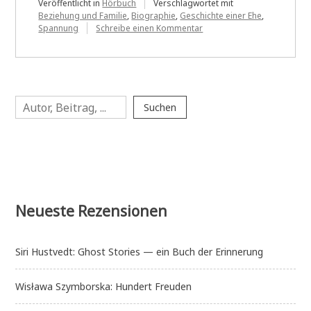
Veröffentlicht in
Hörbuch
Verschlagwortet mit
Beziehung und Familie
,
Biographie
,
Geschichte einer Ehe
,
zu
Spannung
Schreibe einen Kommentar
Marie
Benedict:
Mrs
Agatha
Christie
Suchen
Suchen
Neueste Rezensionen
Siri Hustvedt: Ghost Stories — ein Buch der Erinnerung
Wisława Szymborska: Hundert Freuden