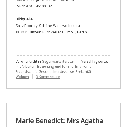
ISBN: 9783546100502
Bildquelle
Sally Rooney, Schöne Welt, wo bist du
© 2021 Ullstein Buchverlage GmbH, Berlin
Veröffentlicht in
Gegenwartsliteratur
Verschlagwortet
mit
Arbeiten
,
Beziehung und Familie
,
Briefroman
,
Freundschaft
,
Geschlechterdiskurse
,
Prekarität
,
zu
Wohnen
3 Kommentare
Sally
Rooney:
Schöne
Welt,
wo
bist
du
Marie Benedict: Mrs Agatha