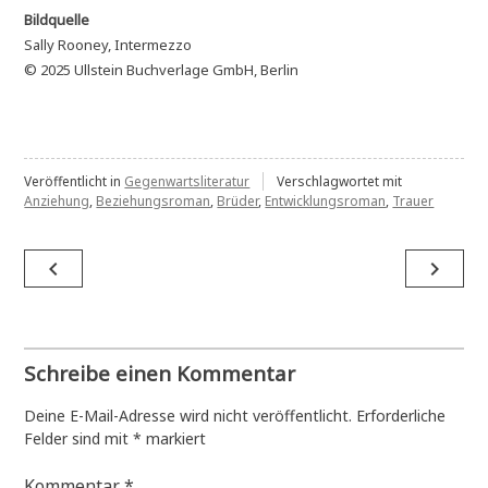
Bildquelle
Sally Rooney, Intermezzo
© 2025 Ullstein Buchverlage GmbH, Berlin
Veröffentlicht in
Gegenwartsliteratur
Verschlagwortet mit
Anziehung
,
Beziehungsroman
,
Brüder
,
Entwicklungsroman
,
Trauer
Beitragsnavigation
navigate_before
navigate_next
Schreibe einen Kommentar
Deine E-Mail-Adresse wird nicht veröffentlicht.
Erforderliche
Felder sind mit
*
markiert
Kommentar
*