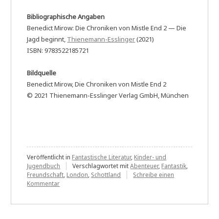
Bibliographische Angaben
Benedict Mirow: Die Chroniken von Mistle End 2 — Die
Jagd beginnt,
Thienemann-Esslinger
(2021)
ISBN: 9783522185721
Bildquelle
Benedict Mirow, Die Chroniken von Mistle End 2
© 2021 Thienemann-Esslinger Verlag GmbH, München
Veröffentlicht in
Fantastische Literatur
,
Kinder- und
Jugendbuch
Verschlagwortet mit
Abenteuer
,
Fantastik
,
Freundschaft
,
London
,
Schottland
Schreibe einen
zu
Kommentar
Benedict
Mirow:
Die
Chroniken