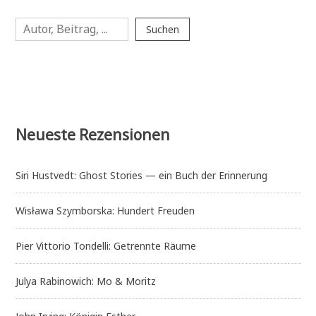
von
Suchen
Mistle
Suchen
End
2
—
Die
Jagd
beginnt
Neueste Rezensionen
Siri Hustvedt: Ghost Stories — ein Buch der Erinnerung
Wisława Szymborska: Hundert Freuden
Pier Vittorio Tondelli: Getrennte Räume
Julya Rabinowich: Mo & Moritz