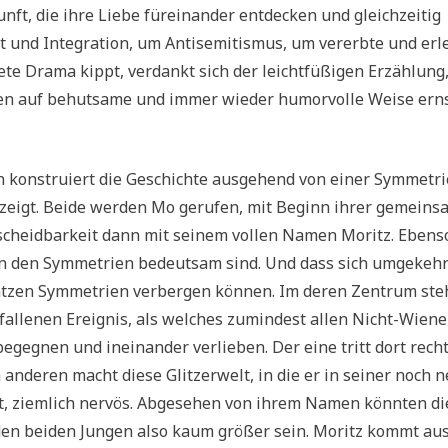
nft, die ihre Liebe füreinander entdecken und gleichzeitig
 und Integration, um Antisemitismus, um vererbte und erl
ete Drama kippt, verdankt sich der leichtfüßigen Erzählung,
ten auf behutsame und immer wieder humorvolle Weise ern
n konstruiert die Geschichte ausgehend von einer Symmetrie
 zeigt. Beide werden Mo gerufen, mit Beginn ihrer gemein
rscheidbarkeit dann mit seinem vollen Namen Moritz. Ebens
e in den Symmetrien bedeutsam sind. Und dass sich umgekehr
tzen Symmetrien verbergen können. Im deren Zentrum st
fallenen Ereignis, als welches zumindest allen Nicht-Wien
egegnen und ineinander verlieben. Der eine tritt dort rech
anderen macht diese Glitzerwelt, in die er in seiner noch 
ht, ziemlich nervös. Abgesehen von ihrem Namen könnten di
den beiden Jungen also kaum größer sein. Moritz kommt au