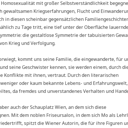
er Homosexualität mit großer Selbstverständlichkeit begegne
ach gewaltsamen Kriegserfahrungen, Flucht und Einwanderu
 in diesen scheinbar gegensätzlichen Familiengeschichte
ählich zu Tage tritt, eine tief unter der Oberfläche lauernd
mmetrie: die gestaltlose Symmetrie der tabuisierten Gewal
von Krieg und Verfolgung.
rwiegt, kommt uns seine Familie, die eingewanderte, für u
 und seine Geschwister kennen, sie werden einem, durch di
 Konflikte mit ihnen, vertraut. Durch den literarischen
s weniger oder kaum bekannte Lebens- und Erfahrungswelt,
teiltes, da fremdes und unverstandenes Verhalten und Hande
 aber auch der Schauplatz Wien, an dem sich diese
nen. Mit dem noblen Friseursalon, in dem sich Mo als Lehr
dertrifft, spitzt die Wiener Autorin, die für ihre Figuren u