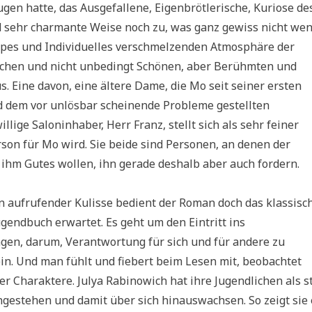
gen hatte, das Ausgefallene, Eigenbrötlerische, Kuriose de
 sehr charmante Weise noch zu, was ganz gewiss nicht wen
ypes und Individuelles verschmelzenden Atmosphäre der
eichen und nicht unbedingt Schönen, aber Berühmten und
. Eine davon, eine ältere Dame, die Mo seit seiner ersten
rd dem vor unlösbar scheinende Probleme gestellten
lige Saloninhaber, Herr Franz, stellt sich als sehr feiner
son für Mo wird. Sie beide sind Personen, an denen der
ihm Gutes wollen, ihn gerade deshalb aber auch fordern.
n aufrufender Kulisse bedient der Roman doch das klassisc
endbuch erwartet. Es geht um den Eintritt ins
gen, darum, Verantwortung für sich und für andere zu
in. Und man fühlt und fiebert beim Lesen mit, beobachtet
er Charaktere. Julya Rabinowich hat ihre Jugendlichen als s
ngestehen und damit über sich hinauswachsen. So zeigt sie