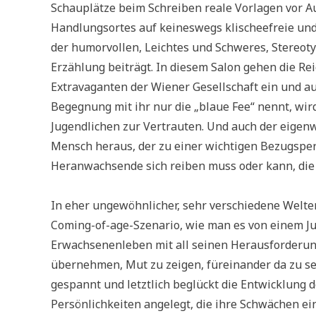
Schauplätze beim Schreiben reale Vorlagen vor Au
Handlungsortes auf keineswegs klischeefreie und
der humorvollen, Leichtes und Schweres, Stereot
Erzählung beiträgt. In diesem Salon gehen die R
Extravaganten der Wiener Gesellschaft ein und aus
Begegnung mit ihr nur die „blaue Fee“ nennt, wi
Jugendlichen zur Vertrauten. Und auch der eigenwil
Mensch heraus, der zu einer wichtigen Bezugsper
Heranwachsende sich reiben muss oder kann, die 
In eher ungewöhnlicher, sehr verschiedene Welte
Coming-of-age-Szenario, wie man es von einem Jug
Erwachsenenleben mit all seinen Herausforderun
übernehmen, Mut zu zeigen, füreinander da zu se
gespannt und letztlich beglückt die Entwicklung d
Persönlichkeiten angelegt, die ihre Schwächen ei