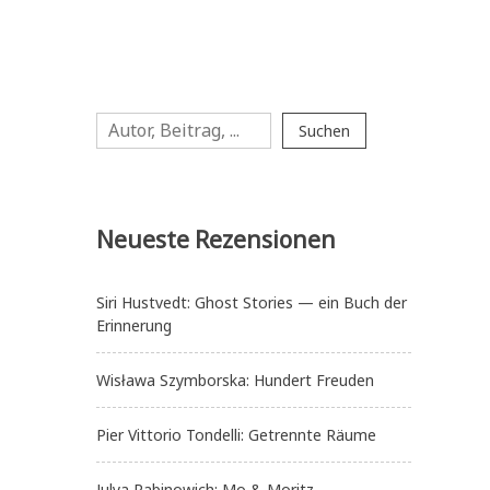
Suchen
Suchen
Neueste Rezensionen
Siri Hustvedt: Ghost Stories — ein Buch der
Erinnerung
Wisława Szymborska: Hundert Freuden
Pier Vittorio Tondelli: Getrennte Räume
Julya Rabinowich: Mo & Moritz