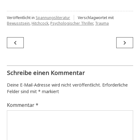
Veröffentlicht in
Spannungsliteratur
Verschlagwortet mit
Bewusstsein
,
Hitchcock
,
Psychologischer Thriller
,
Trauma
Beitragsnavigation
navigate_before
navigate_next
Schreibe einen Kommentar
Deine E-Mail-Adresse wird nicht veröffentlicht.
Erforderliche
Felder sind mit
*
markiert
Kommentar
*