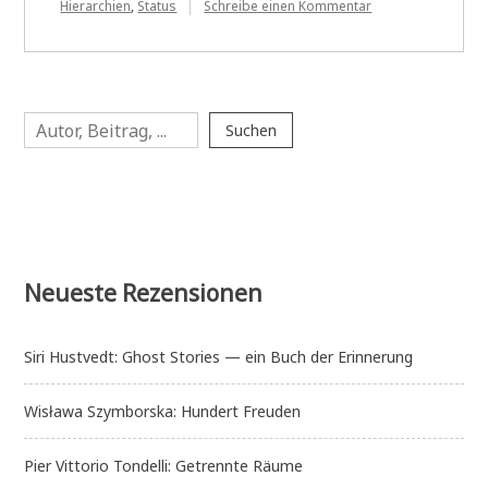
zu
Hierarchien
,
Status
Schreibe einen Kommentar
Elizabeth
Anderson:
Private
Regierung
Suchen
Suchen
Neueste Rezensionen
Siri Hustvedt: Ghost Stories — ein Buch der Erinnerung
Wisława Szymborska: Hundert Freuden
Pier Vittorio Tondelli: Getrennte Räume