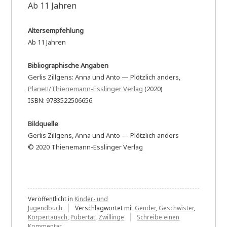
Ab 11 Jahren
Altersempfehlung
Ab 11 Jahren
Bibliographische Angaben
Gerlis Zillgens: Anna und Anto — Plötzlich anders,
Planet!/Thienemann-Esslinger Verlag
(2020)
ISBN: 9783522506656
Bildquelle
Gerlis Zillgens, Anna und Anto — Plötzlich anders
© 2020 Thienemann-Esslinger Verlag
Veröffentlicht in
Kinder- und
Jugendbuch
Verschlagwortet mit
Gender
,
Geschwister
,
Körpertausch
,
Pubertät
,
Zwillinge
Schreibe einen
zu
Kommentar