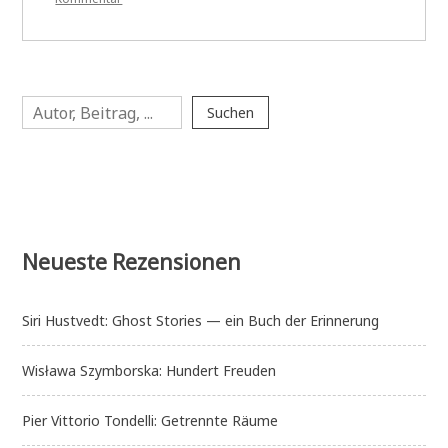
Gerlis
Zillgens:
Anna
und
Anto
Suchen
—
Suchen
Plötzlich
anders
Neueste Rezensionen
Siri Hustvedt: Ghost Stories — ein Buch der Erinnerung
Wisława Szymborska: Hundert Freuden
Pier Vittorio Tondelli: Getrennte Räume