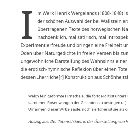
I
m Werk Henrik Wergelands (1808-1848) is
der schönen Auswahl der bei Wallstein e
übertragenen Texte des norwegischen Nati
nachdenklich, mal satirisch, mal introspek
Experimentierfreude und bringen eine Freiheit u
Oden über Naturgedichte in freien Versen bis zum 
ungewöhnliche Darstellung des Wahnsinns einer 
die erotisch-hymnische Reflexion über einen Tote
dessen „herrliche[r] Konstruktion aus Schönheits
Welch fein geformte Hirnschale, die fortgerollt ist unter
samtenen Rosenwangen der Geliebten zu besingen (…). Ge
Umarmen dieser Wirbelsäule: noch zierlicher ist sie als d
Auszug aus:
Der Totenschädel
, in der Übersetzung von H