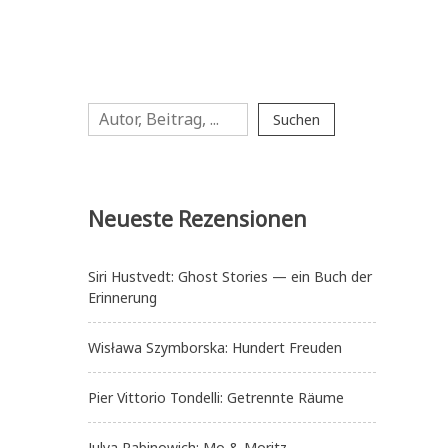
Suchen
Suchen
Neueste Rezensionen
Siri Hustvedt: Ghost Stories — ein Buch der
Erinnerung
Wisława Szymborska: Hundert Freuden
Pier Vittorio Tondelli: Getrennte Räume
Julya Rabinowich: Mo & Moritz