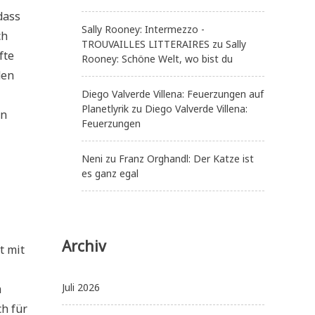
dass
Sally Rooney: Intermezzo -
ch
TROUVAILLES LITTERAIRES
zu
Sally
fte
Rooney: Schöne Welt, wo bist du
den
Diego Valverde Villena: Feuerzungen auf
Planetlyrik
zu
Diego Valverde Villena:
en
Feuerzungen
Neni
zu
Franz Orghandl: Der Katze ist
es ganz egal
Archiv
t mit
Juli 2026
m
h für