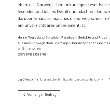
einen des Norwegischen unkundigen Leser ist; den
lesenden und bis ins Detail durchdachten deutsc
darüber hinaus so manches im norwegischen Text e
ein unverzichtbares Sinnelement ist.
Henrik Wergeland: Im wilden Paradies – Gedichte und Prosa
Aus dem Norwegischen übertragen, herausgegeben und mit e
Wallstein (2019)
ISBN 9783835334984
Veröffentlicht in
Literarische Schätze der Vergangenheit
,
Lyrik
Beitragsnavigation
navigate_before
Vorheriger Beitrag