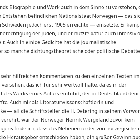
nds Biographie und Werk auch in dem Sinne zu verstehen, 
im Entstehen befindlichen Nationalstaat Norwegen — das si
 Schweden jedoch erst 1905 erreichte — einsetzte. Er kämp
berechtigung der Juden, und er nutzte dafür auch intensiv 
. Auch in einige Gedichte hat die journalistische
 so manche dichtungstheoretische oder politische Debatt
 sehr hilfreichen Kommentaren zu den einzelnen Texten im
ersehen, das ich für sehr wertvoll halte, da es in den
t des Werks eines Autors einführt, der in Deutschland dem
te. Auch mir als Literaturwissenschaftlerin und
ke — all die Schriftsteller, die H. Detering in seinem Vorwor
— verehrt, war der Norweger Henrik Wergeland zuvor kein
Übrigens finde ich, dass das Nebeneinander von norwegische
h die Herausgeber entschieden haben, ein großer Gewinn auc