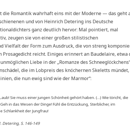
t die Romantik wahrhaft eins mit der Moderne — das geht 
rschienenen und von Heinrich Detering ins Deutsche
onaldichters ganz deutlich hervor: Mal pointiert, mal
tiv, zeugen sie von einer großen stilistischen
nd Vielfalt der Form zum Ausdruck, die von streng komponie
Prosagedicht reicht. Einiges erinnert an Baudelaire, etwa 
unmöglichen Liebe in der „Romanze des Schneeglöckchens“
nschädel, die im Lobpreis des knöchernen Skeletts mündet,
linien, die nun ewig sind wie der Marmor“:
s Laub! Sie muss einer jungen Schönheit gehört haben. (…) Wie töricht, die
h in das Wesen der Dinge! Fühl die Entzückung, Sterblicher, im
ie Schlankheit der Jungfrau!
. Detering, S. 146-149