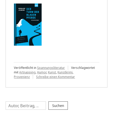
Veröffentlicht in
Spannungsliteratur
Verschlagwortet
mit
Artnapping
,
Humor
,
Kunst
,
Kunstkrimi
,
zu
Provenienz
Schreibe einen Kommentar
Bernhard
Jaumann:
Turm
der
blauen
Suchen
Pferde
Suchen
und
Caravaggios