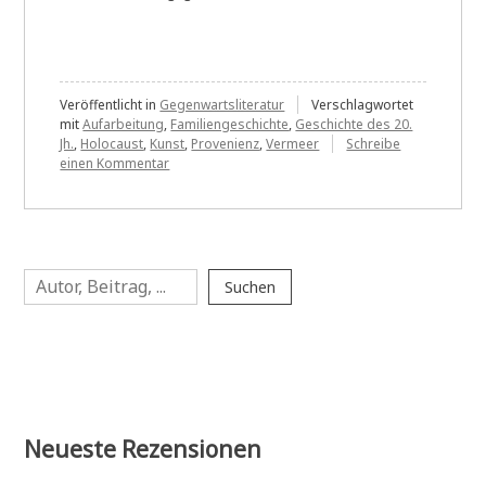
Veröffentlicht in
Gegenwartsliteratur
Verschlagwortet
mit
Aufarbeitung
,
Familiengeschichte
,
Geschichte des 20.
Jh.
,
Holocaust
,
Kunst
,
Provenienz
,
Vermeer
Schreibe
zu
einen Kommentar
Alena
Schröder:
Junge
Frau,
am
Suchen
Fenster
Suchen
stehend,
Abendlicht,
blaues
Kleid
Neueste Rezensionen