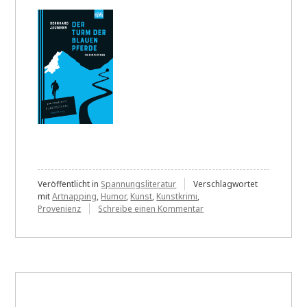
Veröffentlicht in
Spannungsliteratur
Verschlagwortet
mit
Artnapping
,
Humor
,
Kunst
,
Kunstkrimi
,
zu
Provenienz
Schreibe einen Kommentar
Bernhard
Jaumann:
Turm
der
blauen
Pferde
und
Caravaggios