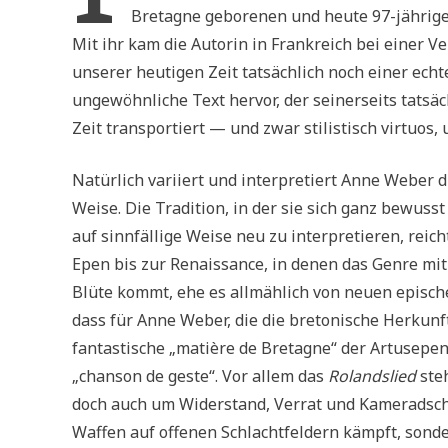
Bretagne geborenen und heute 97-jährig
Mit ihr kam die Autorin in Frankreich bei einer V
unserer heutigen Zeit tatsächlich noch einer echt
ungewöhnliche Text hervor, der seinerseits tatsäc
Zeit transportiert — und zwar stilistisch virtuos
Natürlich variiert und interpretiert Anne Weber
Weise. Die Tradition, in der sie sich ganz bewus
auf sinnfällige Weise neu zu interpretieren, reic
Epen bis zur Renaissance, in denen das Genre mi
Blüte kommt, ehe es allmählich von neuen episch
dass für Anne Weber, die die bretonische Herkunf
fantastische „matière de Bretagne“ der Artusepen 
„chanson de geste“. Vor allem das
Rolandslied
steh
doch auch um Widerstand, Verrat und Kameradscha
Waffen auf offenen Schlachtfeldern kämpft, sonde