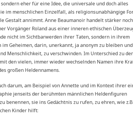
 sondern eher für eine Idee, die universale und doch alles
sie im menschlichen Einzelfall, als religionsunabhängige F
lle Gestalt annimmt. Anne Beaumanoir handelt stärker noch
scher Vorgänger Roland aus einer inneren ethischen Überze
de nicht im Sichtbarwerden ihrer Taten, sondern in ihrem
n im Geheimen, darin, unerkannt, ja anonym zu bleiben und
und Menschlichkeit, zu verschwinden. Im Unterschied zu de
 mit den vielen, immer wieder wechselnden Namen ihre Kra
e des großen Heldennamens.
uch darum, am Beispiel von Annette und im Kontext ihrer e
raphie jenseits der berühmten männlichen Heldenfiguren
u benennen, sie ins Gedächtnis zu rufen, zu ehren, wie z.B.
chen Kinder hilft: