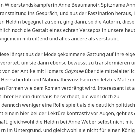
en Widerstandskämpferin Anne Beaumanoir, Spitzname Ann
eranstaltung ins Gespräch, und aus der Faszination heraus, 
en Heldin begegnet zu sein, ging dann, so die Autorin, diese
hlich noch die Gestalt eines echten Versepos in unsere heu
, ungemein mitreißend und alles andere als verstaubt.
 diese längst aus der Mode gekommene Gattung auf ihre eig
st verortet, um sie dann ebenso bewusst zu transformieren 
ht von der Antike mit Homers
Odyssee
über die mittelalterli
t Herrscherlob und Nationalbewusstsein ein letztes Mal zur
en Formen wie dem Roman verdrängt wird. Interessant ist a
t ihrer Heldin durchaus hervorhebt, die wohl doch zu
dennoch weniger eine Rolle spielt als die deutlich politisc
t einem hier bei der Lektüre kontrastiv vor Augen, geht es 
ft, gleichwohl die Heldin bei Anne Weber selbst nicht mit
rn im Untergrund, und gleichwohl sie nicht für einen König