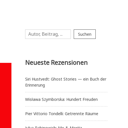
Suchen
Suchen
Neueste Rezensionen
Siri Hustvedt: Ghost Stories — ein Buch der
Erinnerung
Wisława Szymborska: Hundert Freuden
Pier Vittorio Tondelli: Getrennte Räume
Julya Rabinowich: Mo & Moritz