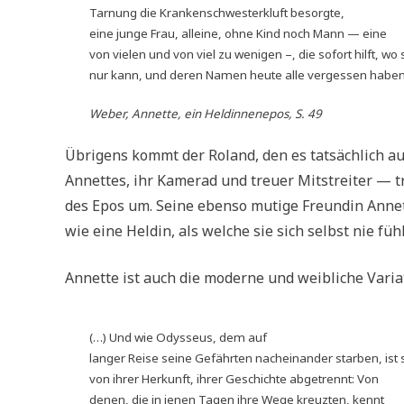
Tarnung die Krankenschwesterkluft besorgte,
eine junge Frau, alleine, ohne Kind noch Mann — eine
von vielen und von viel zu wenigen –, die sofort hilft, wo 
nur kann, und deren Namen heute alle vergessen haben
Weber, Annette, ein Heldinnenepos, S. 49
Übrigens kommt der Roland, den es tatsächlich auc
Annettes, ihr Kamerad und treuer Mitstreiter — tr
des Epos um. Seine ebenso mutige Freundin Annett
wie eine Heldin, als welche sie sich selbst nie fühl
Annette ist auch die moderne und weibliche Vari
(…) Und wie Odysseus, dem auf
langer Reise seine Gefährten nacheinander starben, ist 
von ihrer Herkunft, ihrer Geschichte abgetrennt: Von
denen, die in jenen Tagen ihre Wege kreuzten, kennt