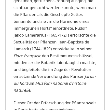
geheimen, göttlichen Ordnung ausging, die
sichtbar gemacht werden konnte, wenn man
die Pflanzen als die Geschöpfe Gottes
benannte und sie „in die Harmonie eines
immergrünen Horts“ einordnete. Rudolf
Jakob Camerarius (1665-1721) erforschte die
Sexualität der Pflanzen, Jean-Baptiste de
Lamarck (1744-1829) entwickelte in seiner
Flore française
den Bestimmungsschlüssel,
mit dem er die Botanik laientauglich machte,
und begleitete die im Zuge der Revolution
einsetzende Verwandlung des Pariser
Jardin
du Roi
zum
Muséum national d’histoire
naturelle
.
Dieser Ort der Erforschung der Pflanzenwelt
in Paris hatte eine entscheidende