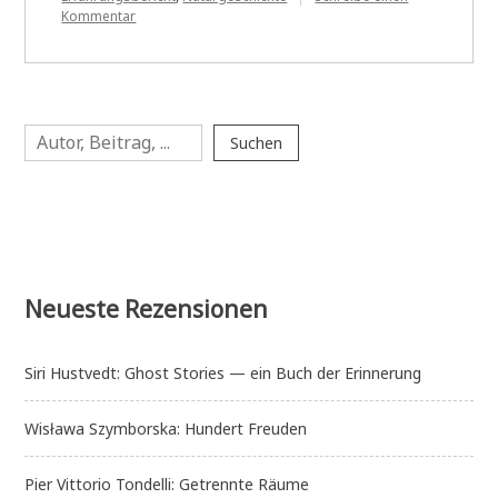
zu
Kommentar
Charlotte
Fauve
und
Marc
Jeanson:
Suchen
Das
Suchen
Gedächtnis
der
Welt
—
Vom
Finden
und
Ordnen
Neueste Rezensionen
der
Pflanzen
Siri Hustvedt: Ghost Stories — ein Buch der Erinnerung
Wisława Szymborska: Hundert Freuden
Pier Vittorio Tondelli: Getrennte Räume