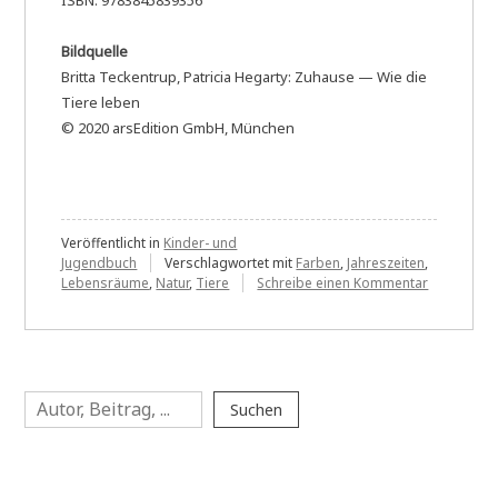
ISBN: 9783845839356
Bildquelle
Britta Teckentrup, Patricia Hegarty: Zuhause — Wie die
Tiere leben
© 2020 arsEdition GmbH, München
Veröffentlicht in
Kinder- und
Jugendbuch
Verschlagwortet mit
Farben
,
Jahreszeiten
,
zu
Lebensräume
,
Natur
,
Tiere
Schreibe einen Kommentar
Britta
Teckentru
und
Patricia
Hegarty:
Suchen
Zuhause
Suchen
—
Wie
die
Tiere