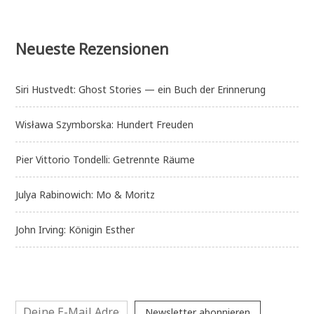
leben
Neueste Rezensionen
Siri Hustvedt: Ghost Stories — ein Buch der Erinnerung
Wisława Szymborska: Hundert Freuden
Pier Vittorio Tondelli: Getrennte Räume
Julya Rabinowich: Mo & Moritz
John Irving: Königin Esther
Newsletter abonnieren