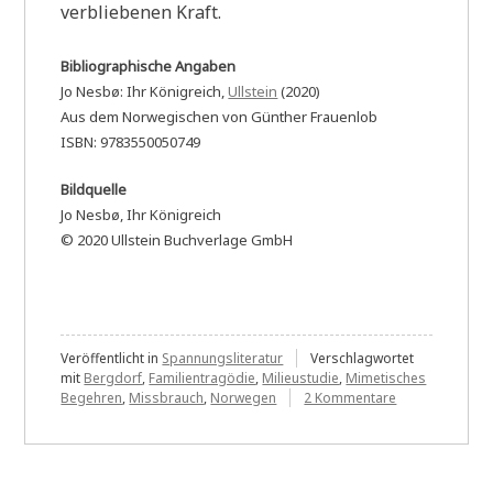
verbliebenen Kraft.
Bibliographische Angaben
Jo Nesbø: Ihr Königreich,
Ullstein
(2020)
Aus dem Norwegischen von Günther Frauenlob
ISBN: 9783550050749
Bildquelle
Jo Nesbø, Ihr Königreich
© 2020 Ullstein Buchverlage GmbH
Veröffentlicht in
Spannungsliteratur
Verschlagwortet
mit
Bergdorf
,
Familientragödie
,
Milieustudie
,
Mimetisches
zu
Begehren
,
Missbrauch
,
Norwegen
2 Kommentare
Jo
Nesbø:
Ihr
Königreich