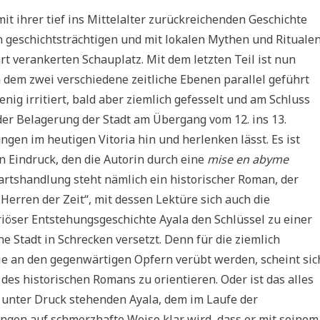
it ihrer tief ins Mittelalter zurückreichenden Geschichte
n geschichtsträchtigen und mit lokalen Mythen und Rituale
rt verankerten Schauplatz. Mit dem letzten Teil ist nun
n dem zwei verschiedene zeitliche Ebenen parallel geführt
enig irritiert, bald aber ziemlich gefesselt und am Schluss
der Belagerung der Stadt am Übergang vom 12. ins 13.
en im heutigen Vitoria hin und herlenken lässt. Es ist
in Eindruck, den die Autorin durch eine
mise en abyme
artshandlung steht nämlich ein historischer Roman, der
Herren der Zeit“, mit dessen Lektüre sich auch die
öser Entstehungsgeschichte Ayala den Schlüssel zu einer
 Stadt in Schrecken versetzt. Denn für die ziemlich
ie an den gegenwärtigen Opfern verübt werden, scheint sic
des historischen Romans zu orientieren. Oder ist das alles
 unter Druck stehenden Ayala, dem im Laufe der
ngen auf schmerzhafte Weise klar wird, dass er mit seinem