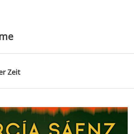
yme
er Zeit