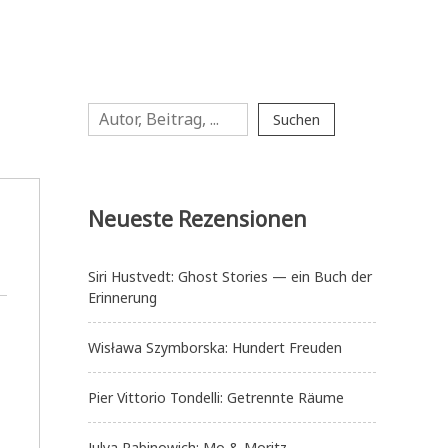
Suchen
Suchen
Neueste Rezensionen
Siri Hustvedt: Ghost Stories — ein Buch der
Erinnerung
Wisława Szymborska: Hundert Freuden
Pier Vittorio Tondelli: Getrennte Räume
Julya Rabinowich: Mo & Moritz