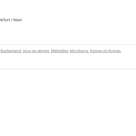
nkfurt / Main
t
Baskenland
,
mise en abyme
,
Mittelalter
,
Mordserie
,
Roman im Roman
,