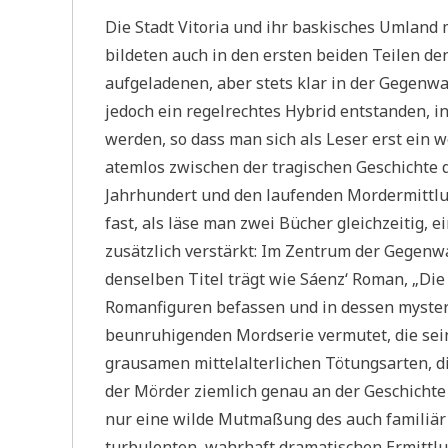
Die Stadt Vitoria und ihr baskisches Umland m
bildeten auch in den ersten beiden Teilen de
aufgeladenen, aber stets klar in der Gegenwa
jedoch ein regelrechtes Hybrid entstanden, i
werden, so dass man sich als Leser erst ein w
atemlos zwischen der tragischen Geschichte 
Jahrhundert und den laufenden Mordermittlung
fast, als läse man zwei Bücher gleichzeitig, e
zusätzlich verstärkt: Im Zentrum der Gegenw
denselben Titel trägt wie Sáenz‘ Roman, „Die 
Romanfiguren befassen und in dessen mysteri
beunruhigenden Mordserie vermutet, die seine
grausamen mittelalterlichen Tötungsarten, d
der Mörder ziemlich genau an der Geschichte 
nur eine wilde Mutmaßung des auch familiär
turbulenten, wahrhaft dramatischen Ermittlu