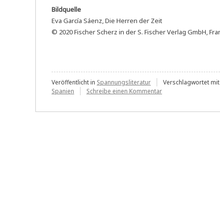
Bildquelle
Eva García Sáenz, Die Herren der Zeit
© 2020 Fischer Scherz in der S. Fischer Verlag GmbH, Fra
Veröffentlicht in
Spannungsliteratur
Verschlagwortet mi
zu
Spanien
Schreibe einen Kommentar
Eva
García
Sáenz:
Die
Herren
der
Zeit