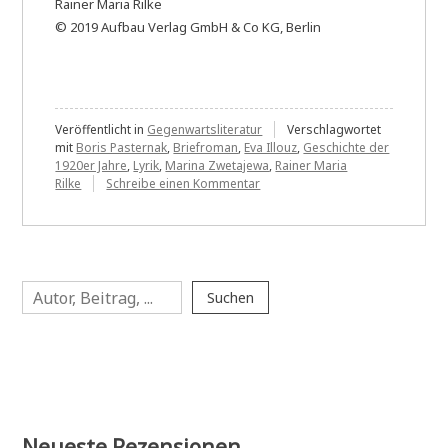
Rainer Maria Rilke
© 2019 Aufbau Verlag GmbH & Co KG, Berlin
Veröffentlicht in
Gegenwartsliteratur
Verschlagwortet
mit
Boris Pasternak
,
Briefroman
,
Eva Illouz
,
Geschichte der
1920er Jahre
,
Lyrik
,
Marina Zwetajewa
,
Rainer Maria
zu
Rilke
Schreibe einen Kommentar
Peter
Michalzik:
Die
Liebe
in
Suchen
Gedanken
Suchen
Neueste Rezensionen