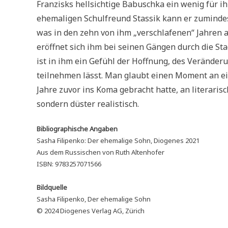
Franzisks hellsichtige Babuschka ein wenig für i
ehemaligen Schulfreund Stassik kann er zumindest
was in den zehn von ihm „verschlafenen“ Jahren alle
eröffnet sich ihm bei seinen Gängen durch die Sta
ist in ihm ein Gefühl der Hoffnung, des Verände
teilnehmen lässt. Man glaubt einen Moment an ei
Jahre zuvor ins Koma gebracht hatte, an literaris
sondern düster realistisch.
Bibliographische Angaben
Sasha Filipenko: Der ehemalige Sohn, Diogenes 2021
Aus dem Russischen von Ruth Altenhofer
ISBN: 9783257071566
Bildquelle
Sasha Filipenko, Der ehemalige Sohn
© 2024 Diogenes Verlag AG, Zürich