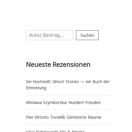
Suchen
Suchen
Neueste Rezensionen
Siri Hustvedt: Ghost Stories — ein Buch der
Erinnerung
Wisława Szymborska: Hundert Freuden
Pier Vittorio Tondelli: Getrennte Räume
Julya Rabinowich: Mo & Moritz