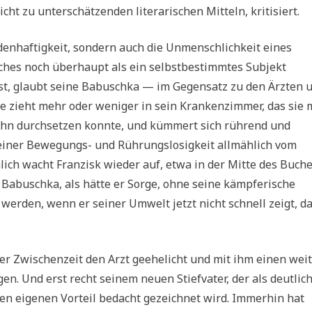
ht zu unterschätzenden literarischen Mitteln, kritisiert.
adenhaftigkeit, sondern auch die Unmenschlichkeit eines
ches noch überhaupt als ein selbstbestimmtes Subjekt
ist, glaubt seine Babuschka — im Gegensatz zu den Ärzten 
ie zieht mehr oder weniger in sein Krankenzimmer, das sie 
r ihn durchsetzen konnte, und kümmert sich rührend und
seiner Bewegungs- und Rührungslosigkeit allmählich vom
ich wacht Franzisk wieder auf, etwa in der Mitte des Buch
Babuschka, als hätte er Sorge, ohne seine kämpferische
erden, wenn er seiner Umwelt jetzt nicht schnell zeigt, da
er Zwischenzeit den Arzt geehelicht und mit ihm einen wei
. Und erst recht seinem neuen Stiefvater, der als deutlic
en eigenen Vorteil bedacht gezeichnet wird. Immerhin hat