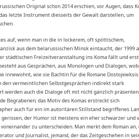
m russischen Original schon 2014 erschien, vor Augen, dass 
 das letzte Instrument diesseits der Gewalt darstellen, um
uchen.
stes auf, wenn man in die in lockerem, oft spöttischem,
anzisk aus dem belarussischen Minsk eintaucht, der 1999 a
r städtischen Freizeitveranstaltung ins Koma fällt und ers
t besteht aus Gesprächen, aus Monologen und Dialogen, wob
ne innewohnt, wie sie Bachtin für die Romane Dostojewksis
 in den vermeintlichen Selbstgesprächen indirekt stark
t werden auch die Dialoge oft mit nicht gänzlich präsenten
rde Begrabenen; das Motiv des Komas erstreckt sich
er auch für ein im autoritären Stillstand begriffenes Lan
 gerissen, der Humor ist meistens ein eher schwarzer und 
lar voneinander zu unterscheiden. Man merkt dem Roman an,
derator und Journalist, jemand, der das Zeitgeschehen in sei