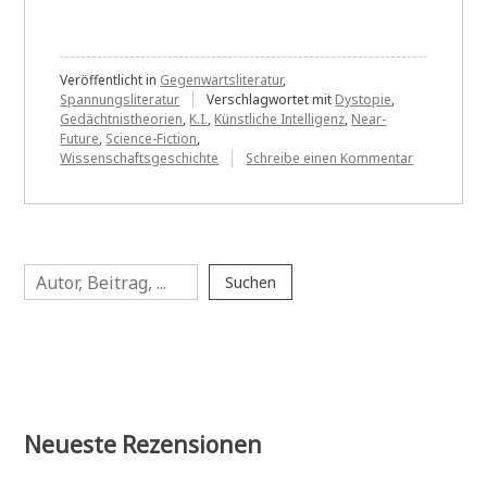
Veröffentlicht in
Gegenwartsliteratur
,
Spannungsliteratur
Verschlagwortet mit
Dystopie
,
Gedächtnistheorien
,
K.I.
,
Künstliche Intelligenz
,
Near-
Future
,
Science-Fiction
,
zu
Wissenschaftsgeschichte
Schreibe einen Kommentar
Raphaela
Edelbauer:
DAVE
Suchen
Suchen
Neueste Rezensionen