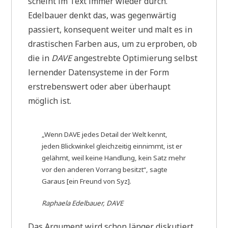
scheint im Text immer wieder durch.
Edelbauer denkt das, was gegenwärtig
passiert, konsequent weiter und malt es in
drastischen Farben aus, um zu erproben, ob
die in
DAVE
angestrebte Optimierung selbst
lernender Datensysteme in der Form
erstrebenswert oder aber überhaupt
möglich ist.
„Wenn DAVE jedes Detail der Welt kennt,
jeden Blickwinkel gleichzeitig einnimmt, ist er
gelähmt, weil keine Handlung, kein Satz mehr
vor den anderen Vorrang besitzt“, sagte
Garaus [ein Freund von Syz].
Raphaela Edelbauer, DAVE
Das Argument wird schon länger diskutiert,