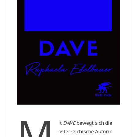
M
it
DAVE
bewegt sich die
österreichische Autorin