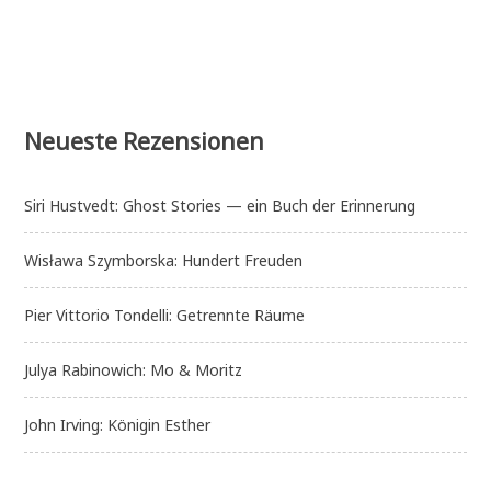
Nordafrika
und
im
Nahen
Osten
verstehen
Neueste Rezensionen
Siri Hustvedt: Ghost Stories — ein Buch der Erinnerung
Wisława Szymborska: Hundert Freuden
Pier Vittorio Tondelli: Getrennte Räume
Julya Rabinowich: Mo & Moritz
John Irving: Königin Esther