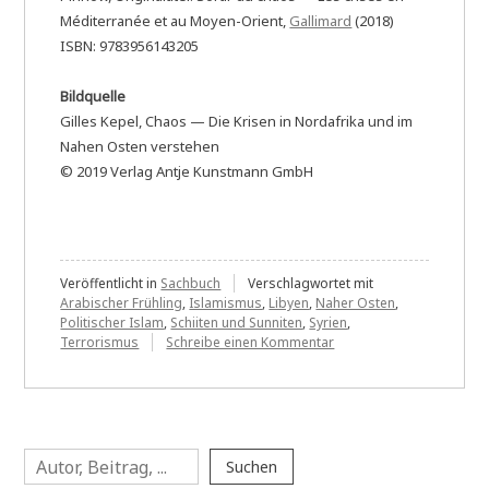
Méditerranée et au Moyen-Orient,
Gallimard
(2018)
ISBN: 9783956143205
Bildquelle
Gilles Kepel, Chaos — Die Krisen in Nordafrika und im
Nahen Osten verstehen
© 2019 Verlag Antje Kunstmann GmbH
Veröffentlicht in
Sachbuch
Verschlagwortet mit
Arabischer Frühling
,
Islamismus
,
Libyen
,
Naher Osten
,
Politischer Islam
,
Schiiten und Sunniten
,
Syrien
,
zu
Terrorismus
Schreibe einen Kommentar
Gilles
Kepel:
Chaos
—
Die
Suchen
Krisen
Suchen
in