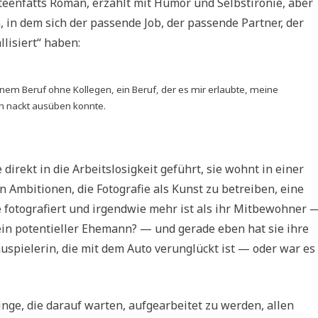
Steenfatts Roman, erzählt mit Humor und Selbstironie, aber
in dem sich der passende Job, der passende Partner, der
lisiert“ haben:
nem Beruf ohne Kollegen, ein Beruf, der es mir erlaubte, meine
ch nackt ausüben konnte.
direkt in die Arbeitslosigkeit geführt, sie wohnt in einer
Ambitionen, die Fotografie als Kunst zu betreiben, eine
ne fotografiert und irgendwie mehr ist als ihr Mitbewohner 
h ein potentieller Ehemann? — und gerade eben hat sie ihre
spielerin, die mit dem Auto verunglückt ist — oder war es
Dinge, die darauf warten, aufgearbeitet zu werden, allen