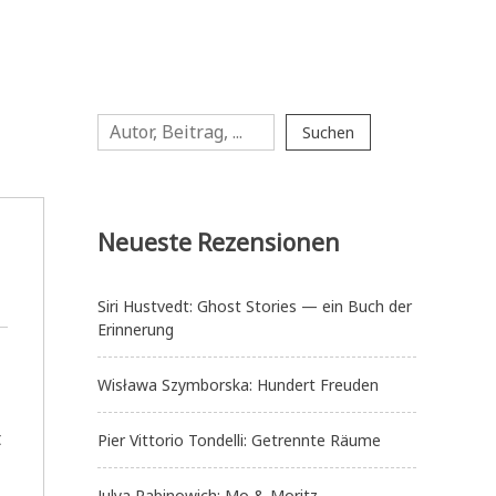
Suchen
Suchen
Neueste Rezensionen
Siri Hustvedt: Ghost Stories — ein Buch der
Erinnerung
Wisława Szymborska: Hundert Freuden
t
Pier Vittorio Tondelli: Getrennte Räume
Julya Rabinowich: Mo & Moritz