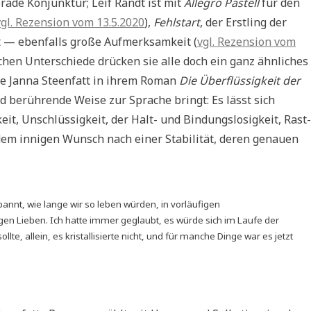
ade Konjunktur; Leif Randt ist mit
Allegro Pastell
für den
vgl. Rezension vom 13.5.2020
),
Fehlstart
, der Erstling der
t — ebenfalls große Aufmerksamkeit (
vgl. Rezension vom
tischen Unterschiede drücken sie alle doch ein ganz ähnliches
ne Janna Steenfatt in ihrem Roman
Die Überflüssigkeit der
d berührende Weise zur Sprache bringt: Es lässt sich
it, Unschlüssigkeit, der Halt- und Bindungslosigkeit, Rast-
 dem innigen Wunsch nach einer Stabilität, deren genauen
pannt, wie lange wir so leben würden, in vorläufigen
gen Lieben. Ich hatte immer geglaubt, es würde sich im Laufe der
llte, allein, es kristallisierte nicht, und für manche Dinge war es jetzt