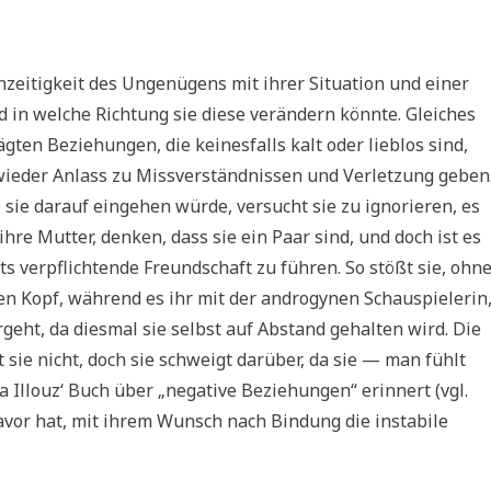
chzeitigkeit des Ungenügens mit ihrer Situation und einer
d in welche Richtung sie diese verändern könnte. Gleiches
ägten Beziehungen, die keinesfalls kalt oder lieblos sind,
wieder Anlass zu Missverständnissen und Verletzung geben
 sie darauf eingehen würde, versucht sie zu ignorieren, es
 ihre Mutter, denken, dass sie ein Paar sind, und doch ist es
hts verpflichtende Freundschaft zu führen. So stößt sie, ohn
en Kopf, während es ihr mit der androgynen Schauspielerin
rgeht, da diesmal sie selbst auf Abstand gehalten wird. Die
 sie nicht, doch sie schweigt darüber, da sie — man fühlt
a Illouz‘ Buch über „negative Beziehungen“ erinnert (vgl.
avor hat, mit ihrem Wunsch nach Bindung die instabile