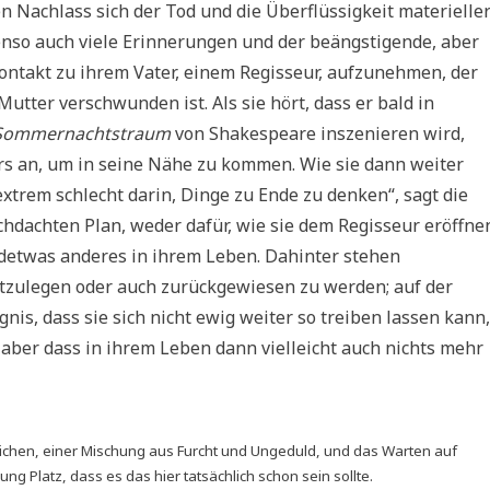
n Nachlass sich der Tod und die Überflüssigkeit materielle
nso auch viele Erinnerungen und der beängstigende, aber
Kontakt zu ihrem Vater, einem Regisseur, aufzunehmen, der
utter verschwunden ist. Als sie hört, dass er bald in
Sommernachtstraum
von Shakespeare inszenieren wird,
ers an, um in seine Nähe zu kommen. Wie sie dann weiter
extrem schlecht darin, Dinge zu Ende zu denken“, sagt die
rchdachten Plan, weder dafür, wie sie dem Regisseur eröffne
gendetwas anderes in ihrem Leben. Dahinter stehen
estzulegen oder auch zurückgewiesen zu werden; auf der
is, dass sie sich nicht ewig weiter so treiben lassen kann,
 aber dass in ihrem Leben dann vielleicht auch nichts mehr
trichen, einer Mischung aus Furcht und Ungeduld, und das Warten auf
g Platz, dass es das hier tatsächlich schon sein sollte.