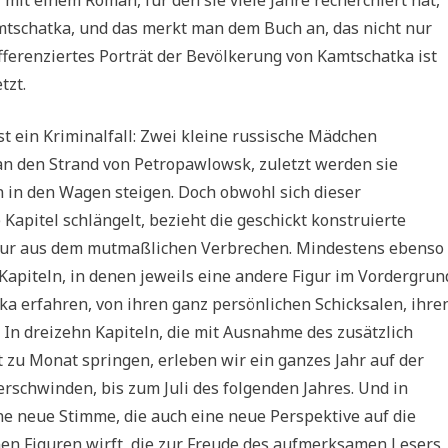
Kamtschatka, und das merkt man dem Buch an, das nicht nur
ifferenziertes Porträt der Bevölkerung von Kamtschatka ist
tzt.
 ein Kriminalfall: Zwei kleine russische Mädchen
n den Strand von Petropawlowsk, zuletzt werden sie
 in den Wagen steigen. Doch obwohl sich dieser
 Kapitel schlängelt, bezieht die geschickt konstruierte
 nur aus dem mutmaßlichen Verbrechen. Mindestens ebenso
Kapiteln, in denen jeweils eine andere Figur im Vordergrun
a erfahren, von ihren ganz persönlichen Schicksalen, ihre
In dreizehn Kapiteln, die mit Ausnahme des zusätzlich
 zu Monat springen, erleben wir ein ganzes Jahr auf der
rschwinden, bis zum Juli des folgenden Jahres. Und in
ne neue Stimme, die auch eine neue Perspektive auf die
nen Figuren wirft, die zur Freude des aufmerksamen Lesers