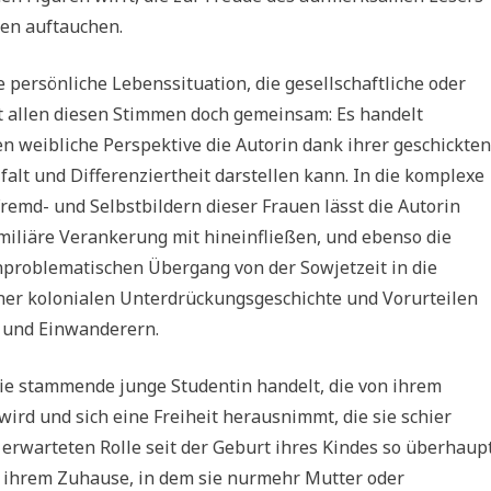
en auftauchen.
ie persönliche Lebenssituation, die gesellschaftliche oder
st allen diesen Stimmen doch gemeinsam: Es handelt
n weibliche Perspektive die Autorin dank ihrer geschickten
alt und Differenziertheit darstellen kann. In die komplexe
emd- und Selbstbildern dieser Frauen lässt die Autorin
familiäre Verankerung mit hineinfließen, und ebenso die
nproblematischen Übergang von der Sowjetzeit in die
ner kolonialen Unterdrückungsgeschichte und Vorurteilen
 und Einwanderern.
lie stammende junge Studentin handelt, die von ihrem
wird und sich eine Freiheit herausnimmt, die sie schier
r erwarteten Rolle seit der Geburt ihres Kindes so überhaup
in ihrem Zuhause, in dem sie nurmehr Mutter oder