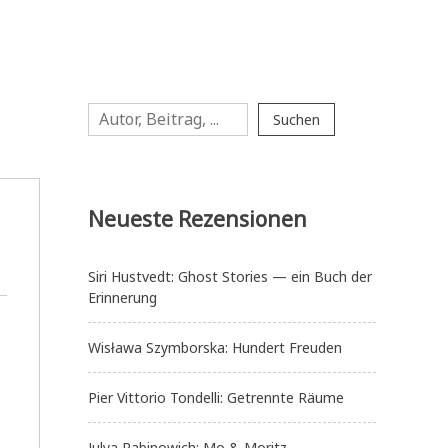
Suchen
Suchen
Neueste Rezensionen
Siri Hustvedt: Ghost Stories — ein Buch der
Erinnerung
Wisława Szymborska: Hundert Freuden
Pier Vittorio Tondelli: Getrennte Räume
Julya Rabinowich: Mo & Moritz