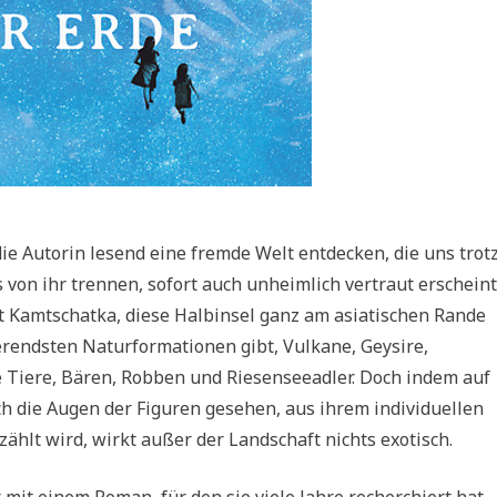
die Autorin lesend eine fremde Welt entdecken, die uns trot
 von ihr trennen, sofort auch unheimlich vertraut erscheint
st Kamtschatka, diese Halbinsel ganz am asiatischen Rande
ierendsten Naturformationen gibt, Vulkane, Geysire,
 Tiere, Bären, Robben und Riesenseeadler. Doch indem auf
h die Augen der Figuren gesehen, aus ihrem individuellen
ählt wird, wirkt außer der Landschaft nichts exotisch.
r mit einem Roman, für den sie viele Jahre recherchiert hat,