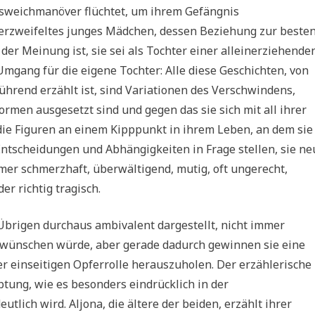
Ausweichmanöver flüchtet, um ihrem Gefängnis
rzweifeltes junges Mädchen, dessen Beziehung zur beste
der Meinung ist, sie sei als Tochter einer alleinerziehende
 Umgang für die eigene Tochter: Alle diese Geschichten, von
hrend erzählt ist, sind Variationen des Verschwindens,
ormen ausgesetzt sind und gegen das sie sich mit all ihrer
ie Figuren an einem Kipppunkt in ihrem Leben, an dem sie
e Entscheidungen und Abhängigkeiten in Frage stellen, sie ne
mer schmerzhaft, überwältigend, mutig, oft ungerecht,
r richtig tragisch.
Übrigen durchaus ambivalent dargestellt, nicht immer
s wünschen würde, aber gerade dadurch gewinnen sie eine
iner einseitigen Opferrolle herauszuholen. Der erzählerische
tung, wie es besonders eindrücklich in der
lich wird. Aljona, die ältere der beiden, erzählt ihrer