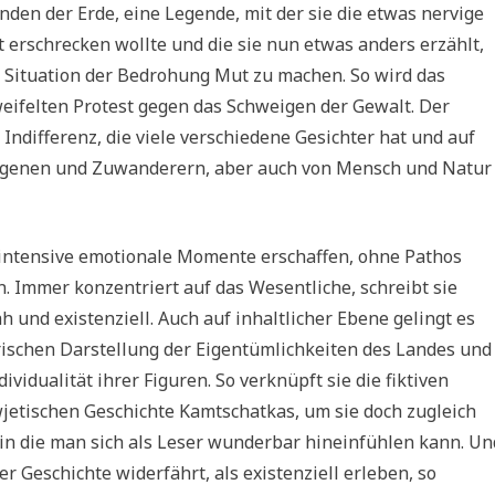
den der Erde, eine Legende, mit der sie die etwas nervige
 erschrecken wollte und die sie nun etwas anders erzählt,
en Situation der Bedrohung Mut zu machen. So wird das
eifelten Protest gegen das Schweigen der Gewalt. Der
ndifferenz, die viele verschiedene Gesichter hat und auf
digenen und Zuwanderern, aber auch von Mensch und Natur
n intensive emotionale Momente erschaffen, ohne Pathos
. Immer konzentriert auf das Wesentliche, schreibt sie
h und existenziell. Auch auf inhaltlicher Ebene gelingt es
rarischen Darstellung der Eigentümlichkeiten des Landes und
ividualität ihrer Figuren. So verknüpft sie die fiktiven
wjetischen Geschichte Kamtschatkas, um sie doch zugleich
, in die man sich als Leser wunderbar hineinfühlen kann. Un
r Geschichte widerfährt, als existenziell erleben, so