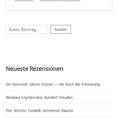
Eva
Illouz:
Warum
Liebe
endet
Suchen
—
Suchen
Eine
Soziologie
negativer
Beziehungen
Neueste Rezensionen
Siri Hustvedt: Ghost Stories — ein Buch der Erinnerung
Wisława Szymborska: Hundert Freuden
Pier Vittorio Tondelli: Getrennte Räume