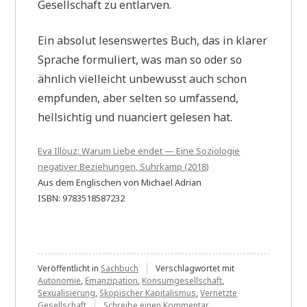
Gesellschaft zu entlarven.
Ein absolut lesenswertes Buch, das in klarer
Sprache formuliert, was man so oder so
ähnlich vielleicht unbewusst auch schon
empfunden, aber selten so umfassend,
hellsichtig und nuanciert gelesen hat.
Eva Illouz: Warum Liebe endet — Eine Soziologie
negativer Beziehungen, Suhrkamp (2018)
Aus dem Englischen von Michael Adrian
ISBN: 9783518587232
Veröffentlicht in
Sachbuch
Verschlagwortet mit
Autonomie
,
Emanzipation
,
Konsumgesellschaft
,
Sexualisierung
,
Skopischer Kapitalismus
,
Vernetzte
zu
Gesellschaft
Schreibe einen Kommentar