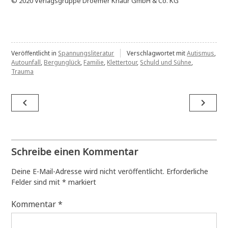
© 2020 Verlagsgruppe Droemer Knaur GmbH & Co. KG
Veröffentlicht in
Spannungsliteratur
Verschlagwortet mit
Autismus
,
Autounfall
,
Bergunglück
,
Familie
,
Klettertour
,
Schuld und Sühne
,
Trauma
Beitragsnavigation
navigate_before
navigate_next
Schreibe einen Kommentar
Deine E-Mail-Adresse wird nicht veröffentlicht.
Erforderliche
Felder sind mit
*
markiert
Kommentar
*