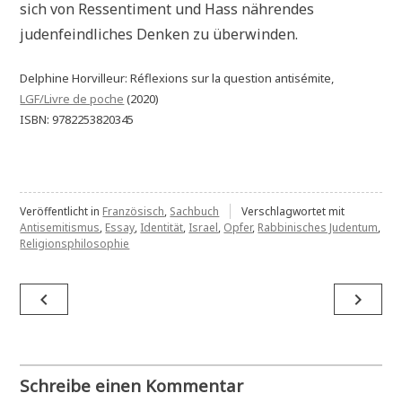
sich von Ressentiment und Hass nährendes
judenfeindliches Denken zu überwinden.
Delphine Horvilleur: Réflexions sur la question antisémite,
LGF/Livre de poche
(2020)
ISBN: 9782253820345
Veröffentlicht in
Französisch
,
Sachbuch
Verschlagwortet mit
Antisemitismus
,
Essay
,
Identität
,
Israel
,
Opfer
,
Rabbinisches Judentum
,
Religionsphilosophie
Beitragsnavigation
navigate_before
navigate_next
Schreibe einen Kommentar