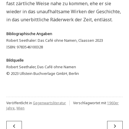
fast zärtliche Weise nahe zu kommen, ehe er sie
wieder in das unaufhaltsame Wirken der Geschichte,
in das unerbittliche Räderwerk der Zeit, entlässt.
Bibliographische Angaben
Robert Seethaler: Das Café ohne Namen, Claassen 2023
ISBN: 9783546100328
Bildquelle
Robert Seethaler, Das Café ohne Namen
© 2023 Ullstein Buchverlage GmbH, Berlin
Veröffentlicht in
Gegenwartsliteratur
Verschlagwortet mit
1960er
Jahre
,
Wien
Beitragsnavigation
navigate_before
navigate_next