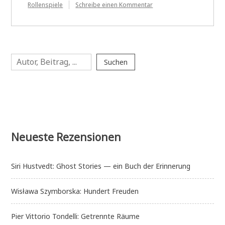
zu
Rollenspiele
Schreibe einen Kommentar
Katie
Milford:
Greenglass
House
Suchen
Suchen
Neueste Rezensionen
Siri Hustvedt: Ghost Stories — ein Buch der Erinnerung
Wisława Szymborska: Hundert Freuden
Pier Vittorio Tondelli: Getrennte Räume