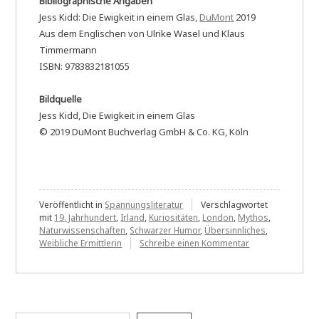
Bibliographische Angaben
Jess Kidd: Die Ewigkeit in einem Glas,
DuMont
2019
Aus dem Englischen von Ulrike Wasel und Klaus
Timmermann
ISBN: 9783832181055
Bildquelle
Jess Kidd, Die Ewigkeit in einem Glas
© 2019 DuMont Buchverlag GmbH & Co. KG, Köln
Veröffentlicht in
Spannungsliteratur
Verschlagwortet
mit
19. Jahrhundert
,
Irland
,
Kuriositäten
,
London
,
Mythos
,
Naturwissenschaften
,
Schwarzer Humor
,
Übersinnliches
,
zu
Weibliche Ermittlerin
Schreibe einen Kommentar
Jess
Kidd:
Die
Ewigkeit
in
Suchen