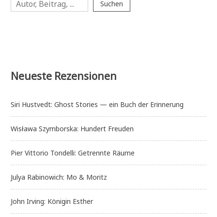
einem
Suchen
Glas
Neueste Rezensionen
Siri Hustvedt: Ghost Stories — ein Buch der Erinnerung
Wisława Szymborska: Hundert Freuden
Pier Vittorio Tondelli: Getrennte Räume
Julya Rabinowich: Mo & Moritz
John Irving: Königin Esther