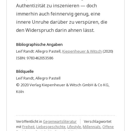
Authentizität zu inszenieren — doch
immerhin auch feinnervig genug, eine
innere Unruhe darüber zu verspüren, die
den Widerspruch darin ahnen lässt.
Bibliographische Angaben
Leif Randt: Allegro Pastell,
Kiepenheuer & Witsch
(2020)
ISBN: 9783462053586
Bildquelle
Leif Randt, Allegro Pastell
© 2020 Verlag Kiepenheuer & Witsch GmbH & Co KG,
Köln
Veröffentlicht in
Gegenwartsliteratur
Verschlagwortet
mit
Freiheit
,
Liebesgeschichte
,
Lifestyle
,
Millennials
,
Offene