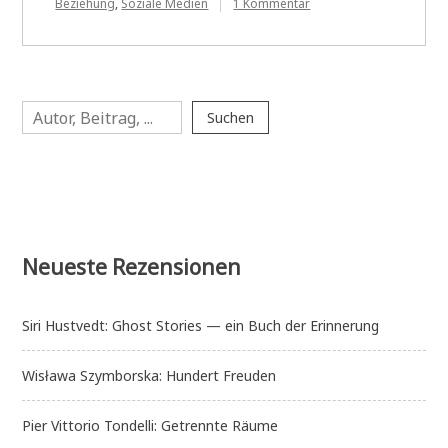
zu
Beziehung
,
Soziale Medien
1 Kommentar
Leif
Randt:
Allegro
Pastell
Suchen
Suchen
Neueste Rezensionen
Siri Hustvedt: Ghost Stories — ein Buch der Erinnerung
Wisława Szymborska: Hundert Freuden
Pier Vittorio Tondelli: Getrennte Räume