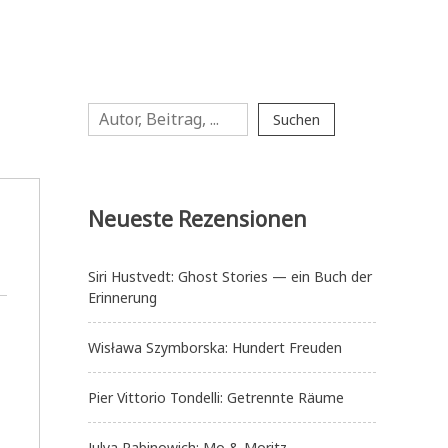
Suchen
Suchen
Neueste Rezensionen
Siri Hustvedt: Ghost Stories — ein Buch der
Erinnerung
Wisława Szymborska: Hundert Freuden
Pier Vittorio Tondelli: Getrennte Räume
Julya Rabinowich: Mo & Moritz