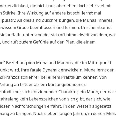
Verletzlichkeit, die nicht nur, aber eben doch sehr viel mit
n Stärke. Ihre Wirkung auf andere ist schillernd: mal
ipulativ. All dies sind Zuschreibungen, die Munas inneres
gewissem Grade beeinflussen und formen. Unscheinbar ist
 sie auffällt, unterscheidet sich oft himmelweit von dem, wa
at, und ruft zudem Gefühle auf den Plan, die einem
he“ Beziehung von Muna und Magnus, die im Mittelpunkt
unkt wird, ihre fatale Dynamik entwickeln. Muna lernt den
nd Französischlehrer, bei einem Praktikum kennen. Von
 Anfang an tritt er als ein kurzangebundener,
rbindlicher, sich entziehender Charakter, ein Mann, der nac
hrelang kein Lebenszeichen von sich gibt, der sich, wie
losen Nachforschungen erfährt, in den Westen abgesetzt
Gang zu bringen. Nach sieben langen Jahren, in denen Mun