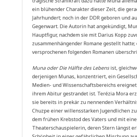
tragische Strahlkraft dazu hätte Muna allema
ein blühender Charakter dieser Zeit, die ger
Jahrhundert; noch in der DDR geboren und a
Gegenwart. Die Autorin hat angekündigt, Mun
Hauptfigur, nachdem sie mit Darius Kopp zuv
zusammenhängender Romane gestellt hatte; di
versprochenen folgenden Romanen überschri
Muna oder Die Hälfte des Lebens
ist, gleich
derjenigen Munas, konzentriert, ein Gesellsc
Medien- und Wissenschaftsbereichs ereignet
ihrem Abitur gestrandet ist. Terézia Mora er
sie bereits in prekär zu nennenden Verhältni
Chuzpe einer willensstarken Jugendlichen z
dem frühen Krebstod des Vaters und mit ein
Theaterschauspielerin, deren Stern längst er
Schönheit in einer gefährlichen Mischung aus