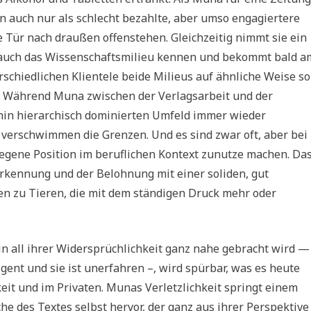
n auch nur als schlecht bezahlte, aber umso engagiertere
ine Tür nach draußen offenstehen. Gleichzeitig nimmt sie ein
 auch das Wissenschaftsmilieu kennen und bekommt bald a
rschiedlichen Klientele beide Milieus auf ähnliche Weise so
. Während Muna zwischen der Verlagsarbeit und der
erhin hierarchisch dominierten Umfeld immer wieder
da verschwimmen die Grenzen. Und es sind zwar oft, aber bei
legene Position im beruflichen Kontext zunutze machen. Da
kennung und der Belohnung mit einer soliden, gut
den zu Tieren, die mit dem ständigen Druck mehr oder
in all ihrer Widersprüchlichkeit ganz nahe gebracht wird —
elligent und sie ist unerfahren –, wird spürbar, was es heute
hkeit und im Privaten. Munas Verletzlichkeit springt einem
he des Textes selbst hervor, der ganz aus ihrer Perspektive