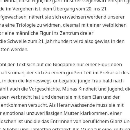
l. Muna, diese Figur, die ganz unserer Gegenwart entspringt
ade im Vergehen ist, dem Übergang vom 20. ins 21.
ufgewachsen, nähert sie sich erwachsen werdend unserer
a eine Triologie zu widmen, diesmal mit einer weiblichen
or eine männliche Figur ins Zentrum dreier
e Schwelle zum 21. Jahrhundert wird also gewiss in den
tten werden.
wohl der Text sich auf die Biogaphie nur einer Figur, eben
haftsroman, der sich zu einem großen Teil im Prekariat des
, in dem die keineswegs unbegabte junge Frau bald nach
zählt auch die Vorgeschichte, Munas Kindheit und Jugend, di
ssen verbracht hat und denen sie mit dem Elan und der
u entkommen versucht. Als Heranwachsende muss sie mit
er emotional unzuverlässigen Mutter klarkommen, einer
loschen ist und die das Entrinnen von beruflichem Glanz un
 Alkohol und Tabletten ertränkt. Als Muna für eine Zeitung