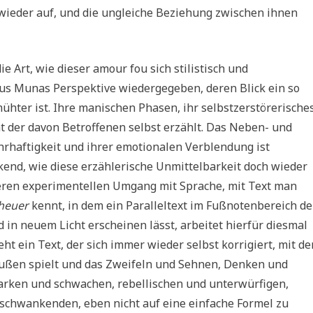
h wieder auf, und die ungleiche Beziehung zwischen ihnen
 Art, wie dieser amour fou sich stilistisch und
 aus Munas Perspektive wiedergegeben, deren Blick ein so
mühter ist. Ihre manischen Phasen, ihr selbstzerstörerische
t der davon Betroffenen selbst erzählt. Das Neben- und
rhaftigkeit und ihrer emotionalen Verblendung ist
kend, wie diese erzählerische Unmittelbarkeit doch wieder
 deren experimentellen Umgang mit Sprache, mit Text man
heuer
kennt, in dem ein Paralleltext im Fußnotenbereich de
d in neuem Licht erscheinen lässt, arbeitet hierfür diesmal
t ein Text, der sich immer wieder selbst korrigiert, mit de
ußen spielt und das Zweifeln und Sehnen, Denken und
tarken und schwachen, rebellischen und unterwürfigen,
schwankenden, eben nicht auf eine einfache Formel zu