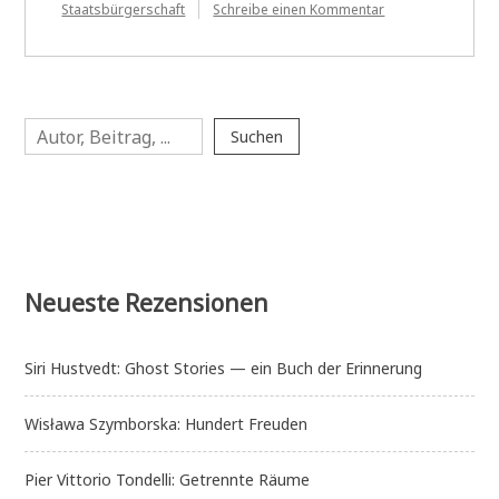
zu
Staatsbürgerschaft
Schreibe einen Kommentar
Omri
Boehm:
Israel
—
eine
Suchen
Utopie
Suchen
Neueste Rezensionen
Siri Hustvedt: Ghost Stories — ein Buch der Erinnerung
Wisława Szymborska: Hundert Freuden
Pier Vittorio Tondelli: Getrennte Räume