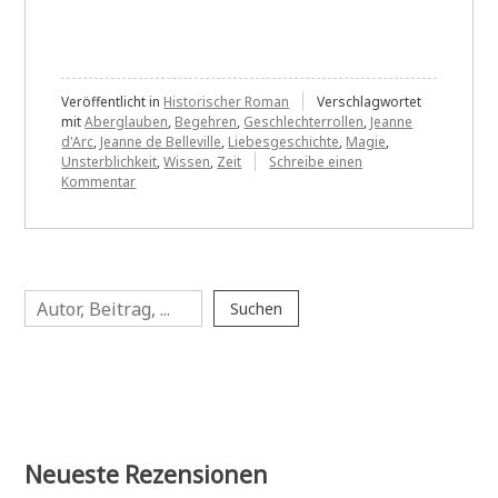
Veröffentlicht in
Historischer Roman
Verschlagwortet
mit
Aberglauben
,
Begehren
,
Geschlechterrollen
,
Jeanne
d'Arc
,
Jeanne de Belleville
,
Liebesgeschichte
,
Magie
,
Unsterblichkeit
,
Wissen
,
Zeit
Schreibe einen
zu
Kommentar
Helmut
Krausser:
Wann
das
mit
Suchen
Jeanne
Suchen
begann
Neueste Rezensionen