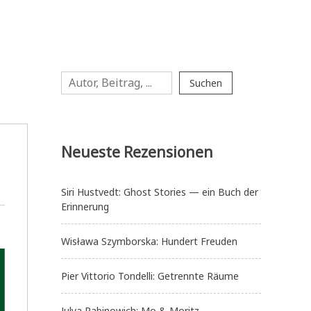
Suchen
Suchen
Neueste Rezensionen
Siri Hustvedt: Ghost Stories — ein Buch der
Erinnerung
Wisława Szymborska: Hundert Freuden
Pier Vittorio Tondelli: Getrennte Räume
Julya Rabinowich: Mo & Moritz