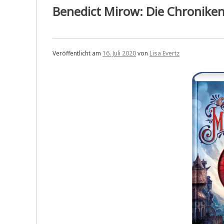
Wie
Benedict Mirow: Die Chroniken
die
Tiere
leben
Veröffentlicht am
16. Juli 2020
von
Lisa Evertz