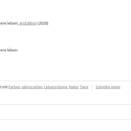
iere leben,
arsEdition
(2020)
iere leben
t mit
Farben
,
Jahreszeiten
,
Lebensräume
,
Natur
,
Tiere
Schreibe einen