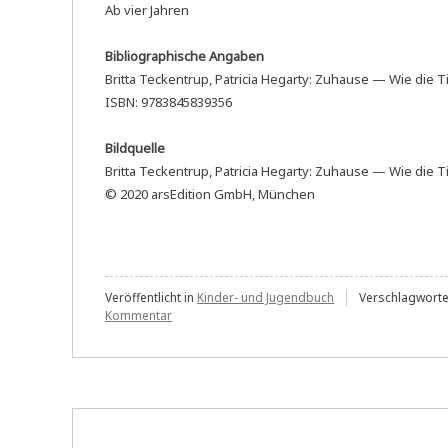
Ab vier Jahren
Bibliographische Angaben
Britta Teckentrup, Patricia Hegarty: Zuhause — Wie die T
ISBN: 9783845839356
Bildquelle
Britta Teckentrup, Patricia Hegarty: Zuhause — Wie die T
© 2020 arsEdition GmbH, München
Veröffentlicht in
Kinder- und Jugendbuch
Verschlagworte
zu
Kommentar
Britta
Teckentrup
und
Patricia
Hegarty:
Zuhause
—