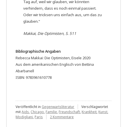
Tag auf, weil wir glauben, wir könnten
verhindern, dass es noch einmal passiert.
Oder wir tricksen uns einfach aus, um das zu
glauben.“
Makkai, Die Optimisten, S. 511
Bibliographische Angaben
Rebecca Makkai: Die Optimisten, Eisele 2020
Aus dem amerikanischen Englisch von Bettina
Abarbanell
ISBN: 9783961610778
Veröffentlicht in
Gegenwartsliteratur
Verschlagwortet
mit
Aids
,
Chicago
,
Familie
,
Freundschaft
,
Krankheit
,
Kunst
,
zu
Modigliani
,
Paris
2 Kommentare
Rebecca
Makkai: