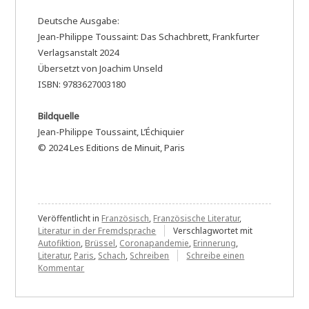
Deutsche Ausgabe:
Jean-Philippe Toussaint: Das Schachbrett, Frankfurter
Verlagsanstalt 2024
Übersetzt von Joachim Unseld
ISBN: 9783627003180
Bildquelle
Jean-Philippe Toussaint, L’Échiquier
© 2024 Les Editions de Minuit, Paris
Veröffentlicht in
Französisch
,
Französische Literatur
,
Literatur in der Fremdsprache
Verschlagwortet mit
Autofiktion
,
Brüssel
,
Coronapandemie
,
Erinnerung
,
Literatur
,
Paris
,
Schach
,
Schreiben
Schreibe einen
zu
Kommentar
Jean-
Philippe
Toussaint: